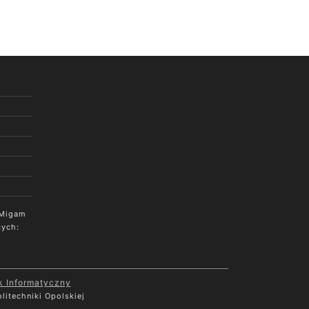
 Migam
cych:
k Informatyczny
litechniki Opolskiej