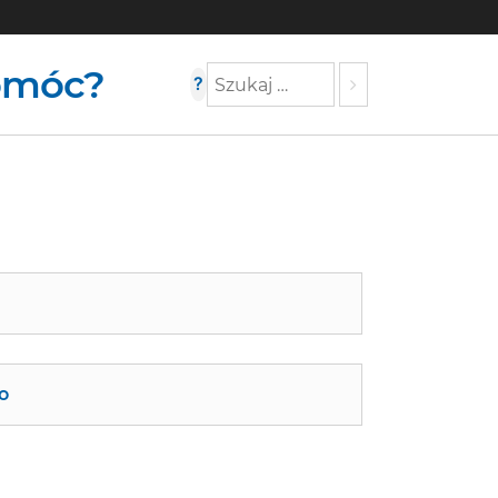
omóc?
?
Szukaj
o