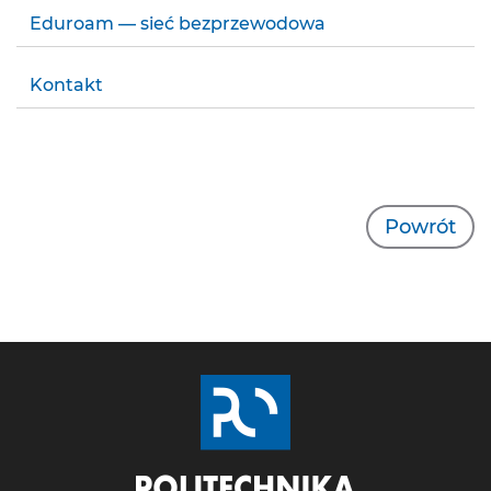
Eduroam — sieć bezprzewodowa
Kontakt
Powrót