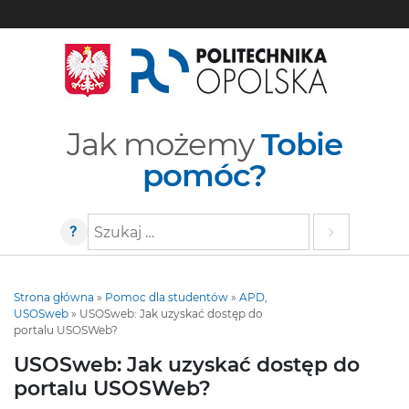
Jak możemy
Tobie
pomóc?
?
Szukaj
Strona główna
»
Pomoc dla studentów
»
APD,
USOSweb
»
USOSweb: Jak uzyskać dostęp do
portalu USOSWeb?
USOSweb: Jak uzyskać dostęp do
portalu USOSWeb?